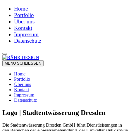
Home
Portfolio
Über uns
Kontakt
Impressum
Datenschutz
MENÜ
SCHLIESSEN
Home
Portfolio
Über uns
Kontakt
Impressum
Datenschutz
Logo | Stadtentwässerung Dresden
Die Stadtentwässerung Dresden GmbH führt Dienstleistungen in
den Bereichen der Abwasserbehandlung, der Umwelt­analytik sowie